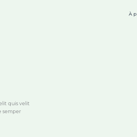
À p
it quis velit
e semper