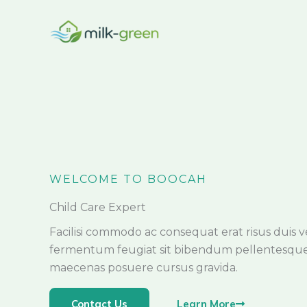
Aller
au
contenu
WELCOME TO BOOCAH
Child Care Expert
Facilisi commodo ac consequat erat risus duis vel
fermentum feugiat sit bibendum pellentesqu
maecenas posuere cursus gravida.
Learn More
Contact Us