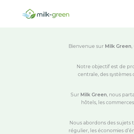
Aller
au
contenu
Bienvenue sur
Milk Green
,
Notre objectif est de pr
centrale, des systèmes d
Sur
Milk Green
, nous parta
hôtels, les commerces
Nous abordons des sujets te
régulier, les économies d’én